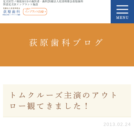
足立区竹ノ塚徒歩5分の歯医者・歯科|医療法人社団和康会荻原歯科
併設足立区インプラント施設
荻原歯科ブログ
トムクルーズ主演のアウト
ロー観てきました！
2013.02.24