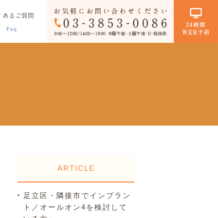
くあるご質問
Faq
矯正歯科
インプラント
ホワイトニング(保険外診療)
ARTICLE
足立区・隣接市でインプラン
ト／オールオン4を検討して