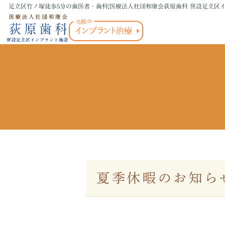
足立区竹ノ塚徒歩5分の歯医者・歯科|医療法人社団和康会荻原歯科
併設足立区
医院紹介
一般歯科
静脈内鎮静法(保険外診療)
院長挨拶
歯を失った時の
インプラント治療(保険外診療)
矯正(保険外診療)
夏季休暇のお知ら