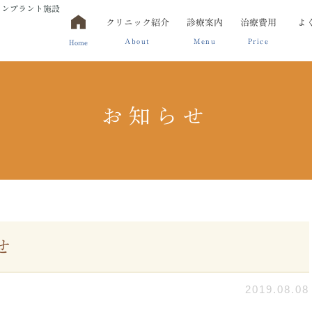
インプラント施設
クリニック紹介
診療案内
治療費用
よ
About
Menu
Price
Home
お知らせ
治療
アクセス・診療時間
金属床(保険外診療)
口腔外科
審美治療
部分入れ歯(保険外診療)
小児歯科
詰め物(保険外診療)
被せ物(保険外診療)
せ
2019.08.08