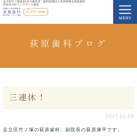
足立区竹ノ塚徒歩5分の歯医者・歯科|医療法人社団和康会荻原歯科
併設足立区インプラント施設
荻原歯科ブログ
三連休！
2017.01.09
足立区竹ノ塚の荻原歯科、副院長の荻原康平です。